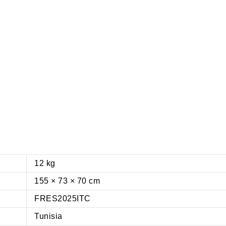
r
12 kg
155 × 73 × 70 cm
FRES2025ITC
Tunisia