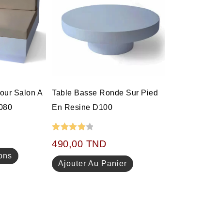
our Salon A
Table Basse Ronde Sur Pied
080
En Resine D100
Note
4.00
490,00
TND
sur 5
ons
Ajouter Au Panier