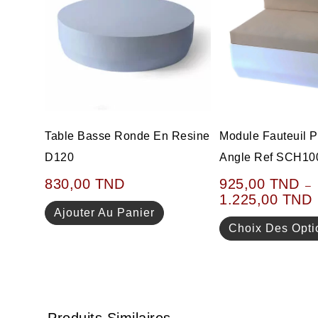
Table Basse Ronde En Resine
Module Fauteuil P
D120
Angle Ref SCH10
830,00
TND
925,00
TND
–
1.225,00
TND
Ajouter Au Panier
Choix Des Opti
Produits Similaires