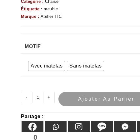
Catégorie :
Chaise
Étiquette :
meuble
Marque :
Atelier ITC
MOTIF
Avec matelas
Sans matelas
-
+
Ajouter Au Panier
Partage :
0