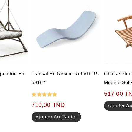
uspendue En
Transat En Resine Ref VRTR-
Chaise Plia
58167
Modèle Sole
517,00
T
Note
5.00
710,00
TND
Ajouter A
sur 5
Ajouter Au Panier