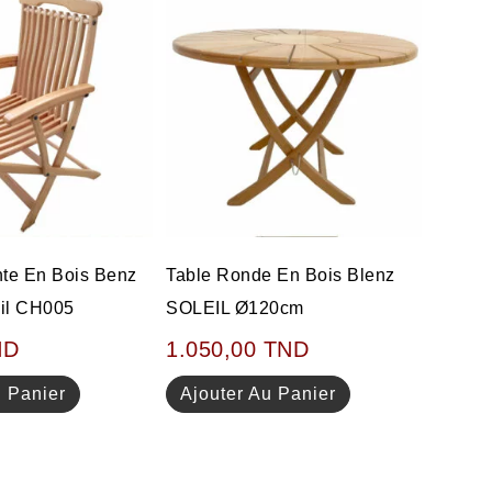
nte En Bois Benz
Table Ronde En Bois Blenz
il CH005
SOLEIL Ø120cm
ND
1.050,00
TND
u Panier
Ajouter Au Panier