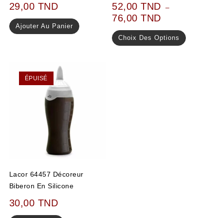
29,00
TND
52,00
TND
–
76,00
TND
Ajouter Au Panier
Choix Des Options
ÉPUISÉ
Lacor 64457 Décoreur
Biberon En Silicone
30,00
TND