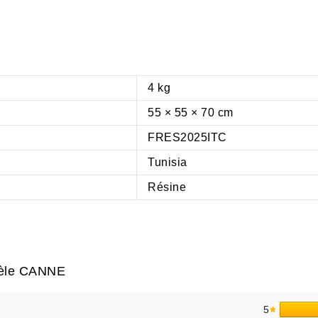
4 kg
55 × 55 × 70 cm
FRES2025ITC
Tunisia
Résine
dèle CANNE
5