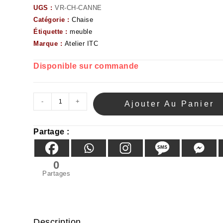
UGS :
VR-CH-CANNE
Catégorie :
Chaise
Étiquette :
meuble
Marque :
Atelier ITC
Disponible sur commande
-
+
Ajouter Au Panier
Partage :
0
Partages
Description