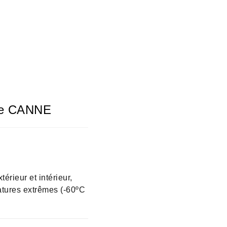
le CANNE
rieur et intérieur,
ratures extrêmes (-60ºC