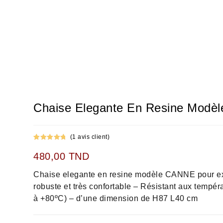
Chaise Elegante En Resine Modè
(
1
avis client)
Noté
1
5.00
480,00
TND
sur 5
basé sur
Chaise elegante en resine modèle CANNE pour exté
notation
client
robuste et très confortable – Résistant aux tempé
à +80ºC) – d’une dimension de H87 L40 cm