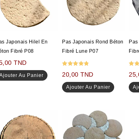
as Japonais Hilel En
Pas Japonais Rond Béton
Pas
éton Fibré P08
Fibré Lune P07
Fibr
5,00
TND
Note
5.00
Not
20,00
TND
25
Ajouter Au Panier
sur 5
sur
Ajouter Au Panier
Aj