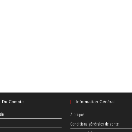
n Du Compte
Information Général
nde
A propos
Conditions générales de vente