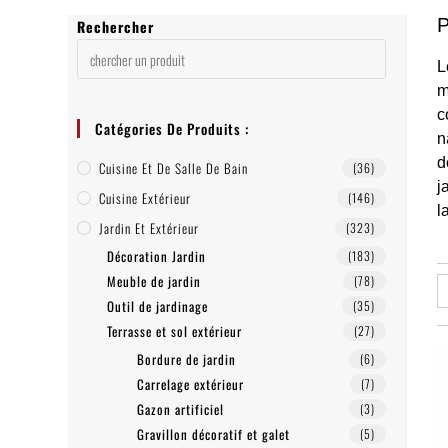
P
Rechercher
L
m
c
Catégories De Produits :
n
d
Cuisine Et De Salle De Bain
(36)
j
Cuisine Extérieur
(146)
l
Jardin Et Extérieur
(323)
Décoration Jardin
(183)
Meuble de jardin
(78)
Outil de jardinage
(35)
Terrasse et sol extérieur
(27)
Bordure de jardin
(6)
Carrelage extérieur
(7)
Gazon artificiel
(3)
Gravillon décoratif et galet
(5)