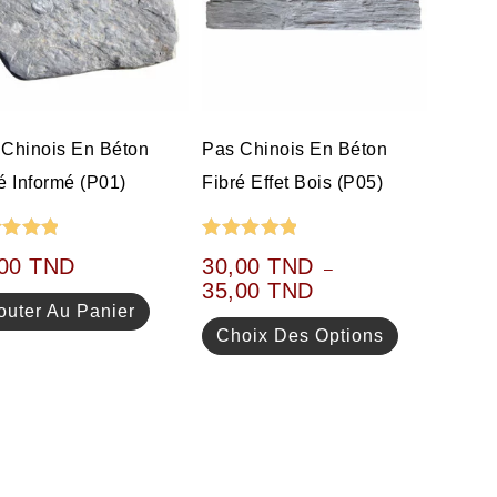
 Chinois En Béton
Pas Chinois En Béton
é Informé (P01)
Fibré Effet Bois (P05)
e
5.00
Note
5.00
,00
TND
30,00
TND
–
 5
sur 5
35,00
TND
outer Au Panier
Choix Des Options