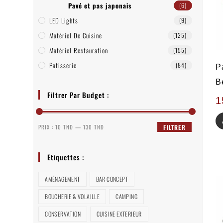
Pavé et pas japonais
(6)
LED Lights
(9)
Matériel De Cuisine
(125)
Matériel Restauration
(155)
Patisserie
(84)
P
B
Filtrer Par Budget :
1
PRIX :
10 TND
—
130 TND
FILTRER
Etiquettes :
AMÉNAGEMENT
BAR CONCEPT
BOUCHERIE & VOLAILLE
CAMPING
CONSERVATION
CUISINE EXTERIEUR