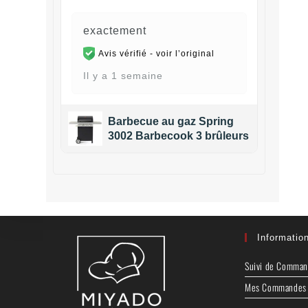
exactement
Avis vérifié -
voir l’original
Il y a 1 semaine
Barbecue au gaz Spring
3002 Barbecook 3 brûleurs
Informatio
Suivi de Comma
Mes Commandes