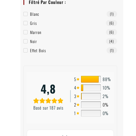
Filtré Par Couleur :
Blanc
(1)
Gris
(6)
Marron
(6)
Noir
(4)
Effet Bois
(1)
5
88%
4,8
4
10%
3
2%
2
0%
Basé sur 187 avis
1
0%