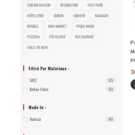
CUISINE MAISON
DÉCORATION
FAST FOOD
HÔTELLERIE
JARDIN
LUMIERE
MAGASIN
MEUBLE
MINI MARKET
PIQUE-NIQUE
PIZZÉRIA
PÂTISSERIE
RESTAURANT
P
SALLE DE BAIN
M
P
Filtré Par Materiaux :
3
GRC
(2)
Béton Fibré
(5)
Made In :
Tunisia
(6)