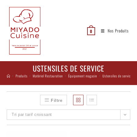
Nos Produits
0
USTENSILES DE SERVICE
>
Produits
>
Matériel Restauration
>
Équipement magasin
>
Ustensiles de service
Filtre
Tri par tarif croissant