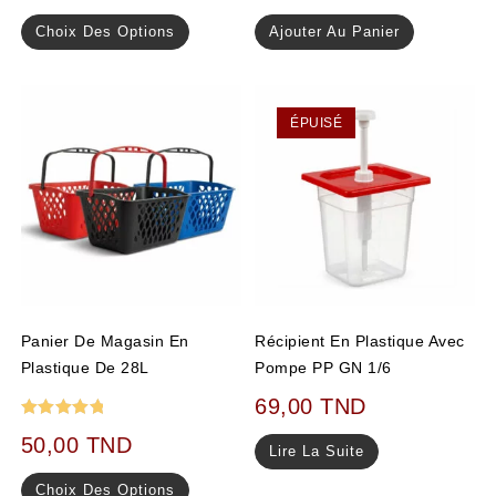
Choix Des Options
Ajouter Au Panier
ÉPUISÉ
Panier De Magasin En
Récipient En Plastique Avec
Plastique De 28L
Pompe PP GN 1/6
69,00
TND
Note
5.00
50,00
TND
Lire La Suite
sur 5
Choix Des Options