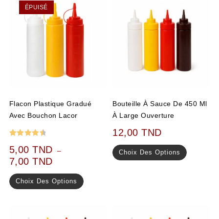
ÉPUISÉ
Flacon Plastique Gradué
Bouteille À Sauce De 450 Ml
Avec Bouchon Lacor
À Large Ouverture
12,00
TND
Note
4.67
5,00
TND
–
Choix Des Options
sur 5
7,00
TND
Choix Des Options