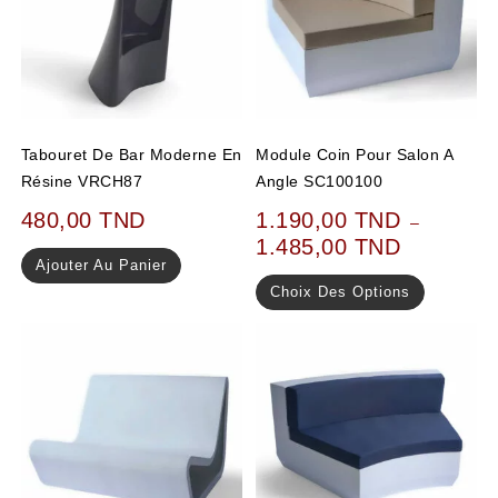
Tabouret De Bar Moderne En
Module Coin Pour Salon A
Résine VRCH87
Angle SC100100
480,00
TND
1.190,00
TND
–
1.485,00
TND
Ajouter Au Panier
Choix Des Options