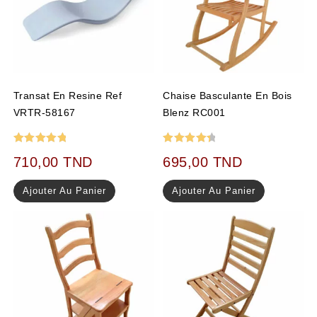
Transat En Resine Ref
Chaise Basculante En Bois
VRTR-58167
Blenz RC001
Note
5.00
Note
4.50
710,00
TND
695,00
TND
sur 5
sur 5
Ajouter Au Panier
Ajouter Au Panier