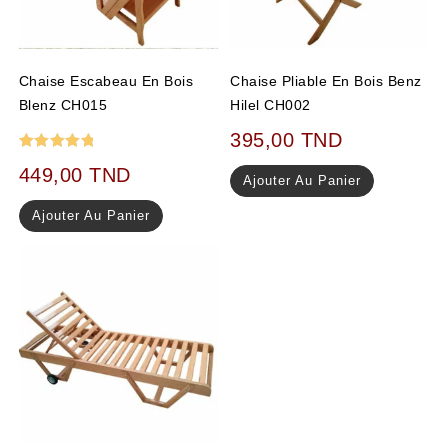
Chaise Escabeau En Bois
Chaise Pliable En Bois Benz
Blenz CH015
Hilel CH002
395,00
TND
Note
5.00
449,00
TND
Ajouter Au Panier
sur 5
Ajouter Au Panier