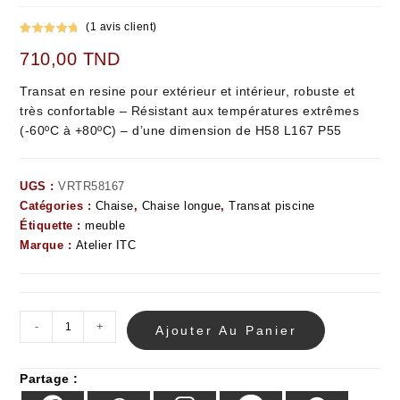
(
1
avis client)
Noté
1
5.00
710,00
TND
sur 5
basé sur
Transat en resine pour extérieur et intérieur, robuste et
notation
très confortable – Résistant aux températures extrêmes
client
(-60ºC à +80ºC) – d’une dimension de H58 L167 P55
UGS :
VRTR58167
Catégories :
Chaise
,
Chaise longue
,
Transat piscine
Étiquette :
meuble
Marque :
Atelier ITC
-
+
Ajouter Au Panier
Partage :