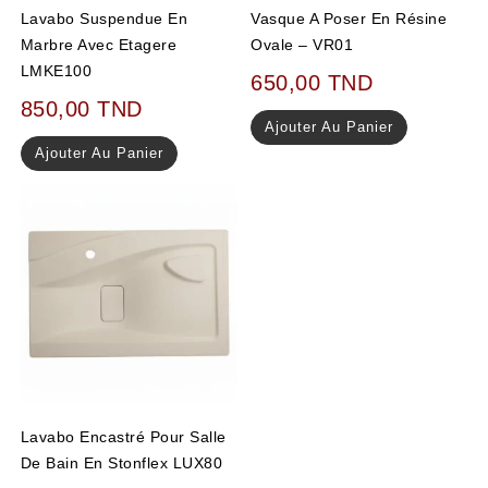
Lavabo Suspendue En
Vasque A Poser En Résine
Marbre Avec Etagere
Ovale – VR01
LMKE100
650,00
TND
850,00
TND
Ajouter Au Panier
Ajouter Au Panier
Lavabo Encastré Pour Salle
De Bain En Stonflex LUX80