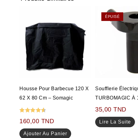
ÉPUISÉ
Housse Pour Barbecue 120 X
Soufflerie Électri
62 X 80 Cm – Somagic
TURBOMAGIC À 1
35,00
TND
Note
4.67
160,00
TND
Lire La Suite
sur 5
Ajouter Au Panier