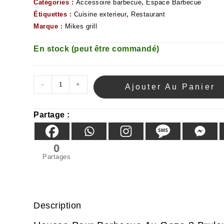
Catégories :
Accessoire barbecue
,
Espace Barbecue
Étiquettes :
Cuisine exterieur
,
Restaurant
Marque :
Mikes grill
En stock (peut être commandé)
-
+
Ajouter Au Panier
Partage :
0
Partages
Description