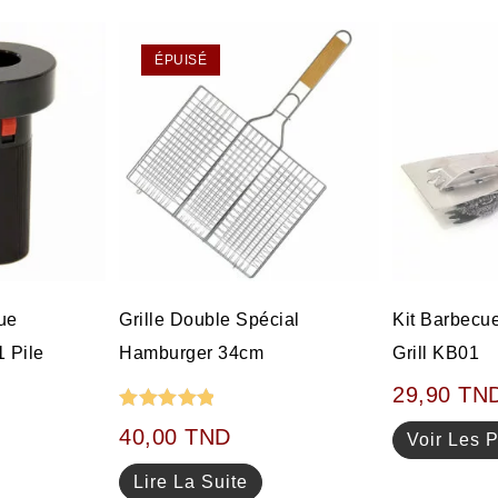
ÉPUISÉ
que
Grille Double Spécial
Kit Barbecu
 Pile
Hamburger 34cm
Grill KB01
29,90
TN
Note
5.00
40,00
TND
Voir Les P
sur 5
Lire La Suite