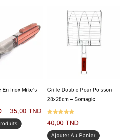
e En Inox Mike’s
Grille Double Pour Poisson
28x28cm – Somagic
D
35,00
TND
–
Note
5.00
40,00
TND
roduits
sur 5
Ajouter Au Panier