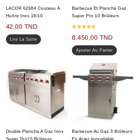
LACOR 62684 Couteau À
Barbecue Et Plancha Gaz
Huître Inox 18/10
Super Pro 10 Brûleurs
42,00
TND
Note
5.00
8.450,00
TND
Lire La Suite
sur 5
Ajouter Au Panier
Double Plancha A Gaz Inox
Barbecue Au Gaz 3 Brûleurs
Super Pro10 Brûleurs
En Acier Inoxydable