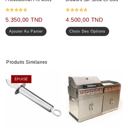
Note
5.00
Note
5.00
5.350,00
TND
4.500,00
TND
sur 5
sur 5
Ajouter Au Panier
Choix Des Options
Produits Similaires
ÉPUISÉ