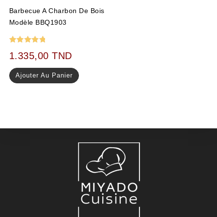
Barbecue A Charbon De Bois
Modèle BBQ1903
Note
5.00
1.335,00
TND
sur 5
Ajouter Au Panier