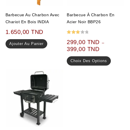
Barbecue Au Charbon Avec
Barbecue À Charbon En
Chariot En Bois INDIA
Acier Noir BBP26
1.650,00
TND
Note
299,00
TND
–
Ajouter Au Panier
3.00
399,00
TND
sur 5
Choix Des Options