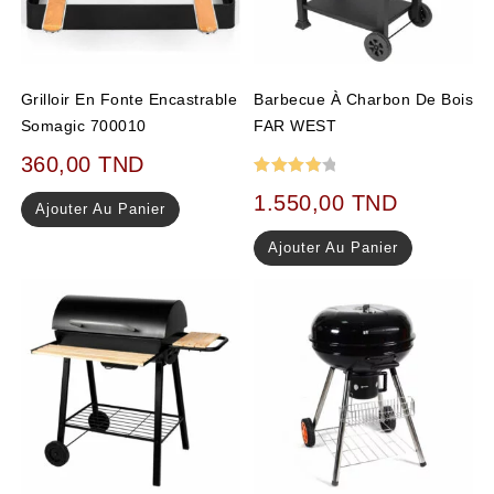
Grilloir En Fonte Encastrable
Barbecue À Charbon De Bois
Somagic 700010
FAR WEST
360,00
TND
Note
1.550,00
TND
Ajouter Au Panier
4.00
sur 5
Ajouter Au Panier