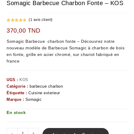
Somagic Barbecue Charbon Fonte – KOS
(
1
avis client)
Noté
1
5.00
370,00
TND
sur 5
basé sur
Somagic Barbecue charbon fonte – Découvrez notre
notation
nouveau modèle de Barbecue Somagic à charbon de bois
client
en fonte, grille en acier chromé, sur chariot fabriqué en
france
UGS :
KOS
Catégorie :
barbecue charbon
Étiquette :
Cuisine exterieur
Marque :
Somagic
En stock
-
+