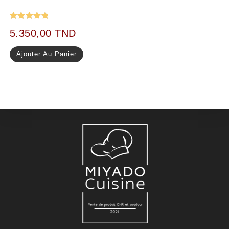
Note
5.00
5.350,00
TND
sur 5
Ajouter Au Panier