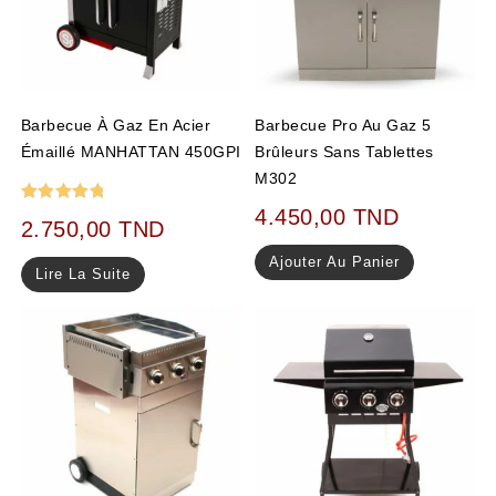
Barbecue À Gaz En Acier
Barbecue Pro Au Gaz 5
Émaillé MANHATTAN 450GPI
Brûleurs Sans Tablettes
M302
4.450,00
TND
Note
5.00
2.750,00
TND
sur 5
Ajouter Au Panier
Lire La Suite