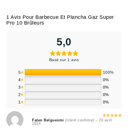
1 Avis Pour
Barbecue Et Plancha Gaz Super
Pro 10 Brûleurs
5,0
Basé sur 1 avis
5
100%
4
0%
3
0%
2
0%
1
0%
Faten Belguesmi
(client confirmé)
–
20 avril
Note
5
2024
sur 5