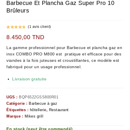
Barbecue Et Plancha Gaz Super Pro 10
Brûleurs
(
1
avis client)
Noté
1
5.00
8.450,00
TND
sur 5
basé sur
La gamme professionnel pour Barbecue et plancha gaz en
notation
inox COMBO PRO M800 est pratique et efficace pour des
client
viandes à la fois juteuses et croustillantes, ce modèle est
fabriqué pour un usage professionnel.
Livraison gratuite
UGS :
BQP6522GSS800R01
Catégorie :
Barbecue à gaz
Étiquettes :
hôtellerie
,
Restaurant
Marque :
Mikes grill
En stock (peut être commandé)