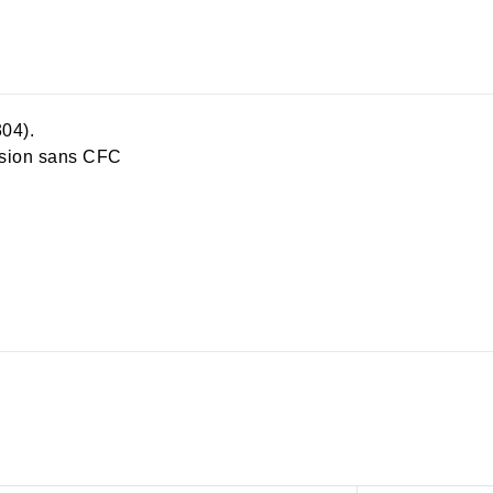
304).
ession sans CFC