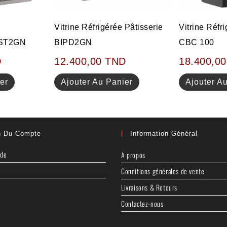
Vitrine Réfrigérée Pâtisserie
Vitrine Réfr
MST2GN
BIPD2GN
CBC 100
D
12.400,00
TND
18.400,0
er
Ajouter Au Panier
Ajouter A
n Du Compte
Information Général
nde
A propos
Conditions générales de vente
Livraisons & Retours
Contactez-nous