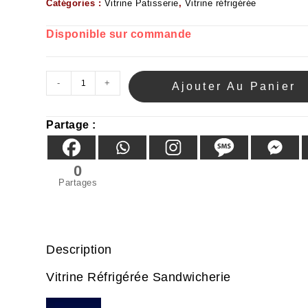
Catégories :
Vitrine Patisserie
,
Vitrine réfrigérée
Disponible sur commande
-
+
Ajouter Au Panier
Partage :
0
Partages
Description
Vitrine Réfrigérée Sandwicherie