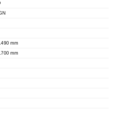
D
GN
 1490 mm
 1700 mm