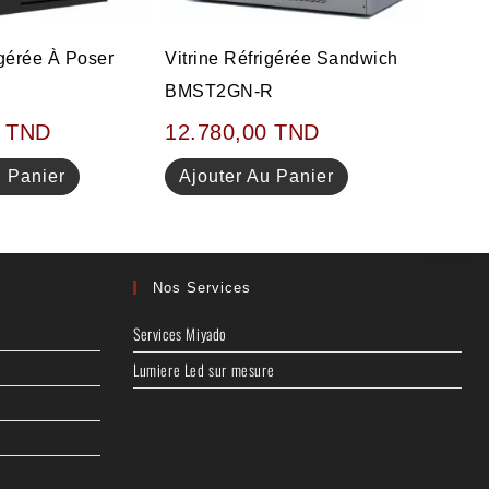
igérée À Poser
Vitrine Réfrigérée Sandwich
BMST2GN-R
0
TND
12.780,00
TND
u Panier
Ajouter Au Panier
Nos Services
Services Miyado
Lumiere Led sur mesure