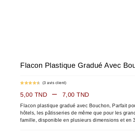
Flacon Plastique Gradué Avec Bo
(
3
avis client)
Noté
3
4.67
–
5,00
TND
7,00
TND
sur 5
basé sur
Flacon plastique gradué avec Bouchon, Parfait pour
notations
client
hôtels, les pâtisseries de même que pour les gran
famille, disponible en plusieurs dimensions et en 