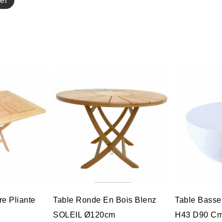
er
re Pliante
Table Ronde En Bois Blenz
Table Basse
SOLEIL Ø120cm
H43 D90 C