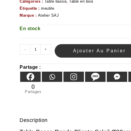
Catégories :
Table basse
,
Table en bois
Étiquette :
meuble
Marque :
Atelier SAJ
En stock
-
+
Ajouter Au Panier
Partage :
0
Partages
Description