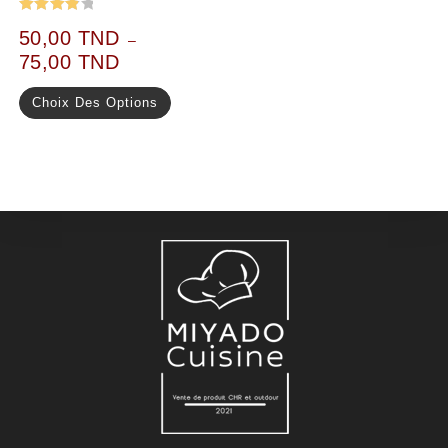
Note
50,00
TND
–
4.00
75,00
TND
sur 5
Choix Des Options