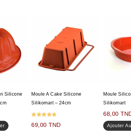
n Silicone
Moule A Cake Silicone
Moule Silic
5cm
Silikomart – 24cm
Silikomart
68,00
TN
Note
5.00
69,00
TND
er
Ajouter A
sur 5