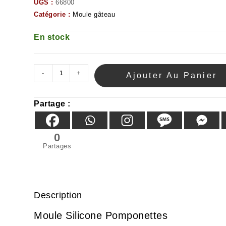
UGS :
66800
Catégorie :
Moule gâteau
En stock
-
+
Ajouter Au Panier
Partage :
0
Partages
Description
Moule Silicone Pomponettes