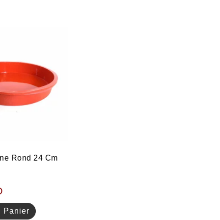
one Rond 24 Cm
D
u Panier