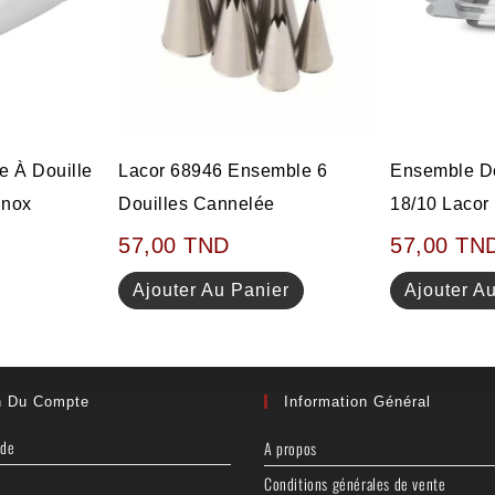
Lacor 68946 Ensemble 6
Ensemble De
e À Douille
Douilles Cannelée
18/10 Lacor
Inox
57,00
TND
57,00
TN
Ajouter Au Panier
Ajouter A
n Du Compte
Information Général
nde
A propos
Conditions générales de vente