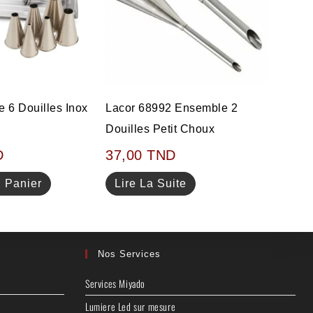
 6 Douilles Inox
Lacor 68992 Ensemble 2
Douilles Petit Choux
D
37,00
TND
u Panier
Lire La Suite
Nos Services
Services Miyado
Lumiere Led sur mesure