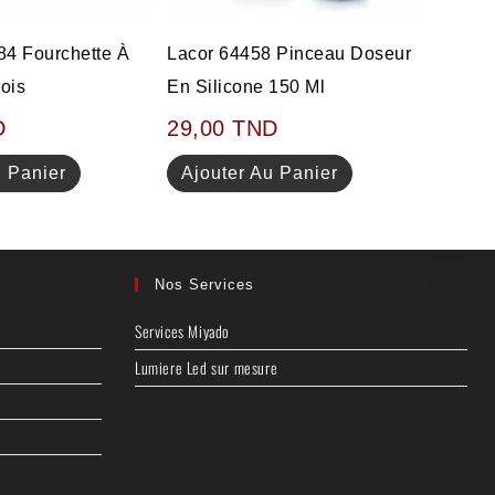
4 Fourchette À
Lacor 64458 Pinceau Doseur
ois
En Silicone 150 Ml
D
29,00
TND
u Panier
Ajouter Au Panier
Nos Services
Services Miyado
Lumiere Led sur mesure