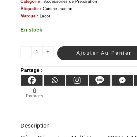
Catégorie :
Accessoires de Préparation
Étiquette :
Cuisine maison
Marque :
Lacor
En stock
-
+
Ajouter Au Panier
Partage :
0
Partages
Description