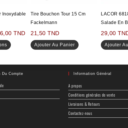
Tire Bouchon Tour 15 Cm
LACOR 6818
r Inoxydable
Fackelmann
Salade En B
21,50
TND
29,00
TN
76,00
TND
Ajouter Au Panier
Ajouter A
ons
n Du Compte
Information Général
nde
A propos
Conditions générales de vente
Livraisons & Retours
Contactez-nous