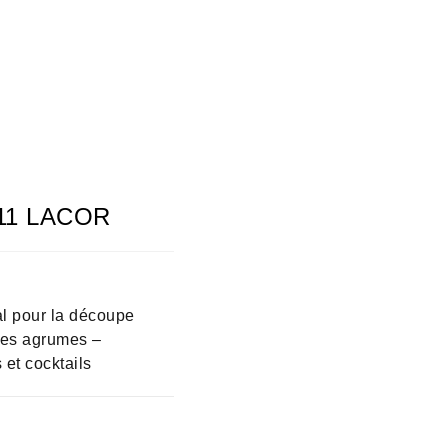
911 LACOR
l pour la découpe
tres agrumes –
 et cocktails