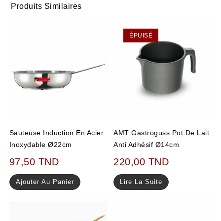
Produits Similaires
ÉPUISÉ
Sauteuse Induction En Acier
AMT Gastroguss Pot De Lait
Inoxydable Ø22cm
Anti Adhésif Ø14cm
97,50
TND
220,00
TND
Ajouter Au Panier
Lire La Suite