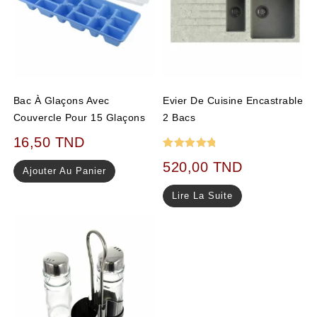
Bac À Glaçons Avec
Evier De Cuisine Encastrable
Couvercle Pour 15 Glaçons
2 Bacs
16,50
TND
Note
5.00
520,00
TND
Ajouter Au Panier
sur 5
Lire La Suite