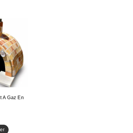
Et A Gaz En
er