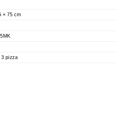
5 × 75 cm
25MK
 3 pizza