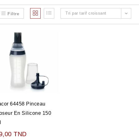
Tri par tarif croissant
Filtre
acor 64458 Pinceau
oseur En Silicone 150
l
9,00
TND