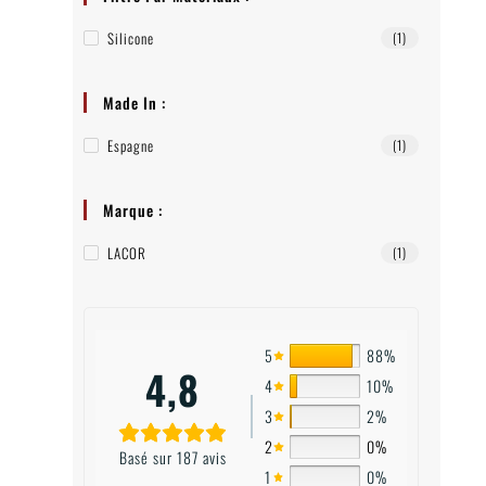
Silicone
(1)
Made In :
Espagne
(1)
Marque :
LACOR
(1)
5
88%
4,8
4
10%
3
2%
2
0%
Basé sur 187 avis
1
0%