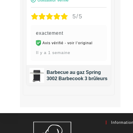
5/5
exactement
Avis vérifié -
voir l’original
Il y a 1 semaine
Barbecue au gaz Spring
3002 Barbecook 3 brûleurs
Informatio