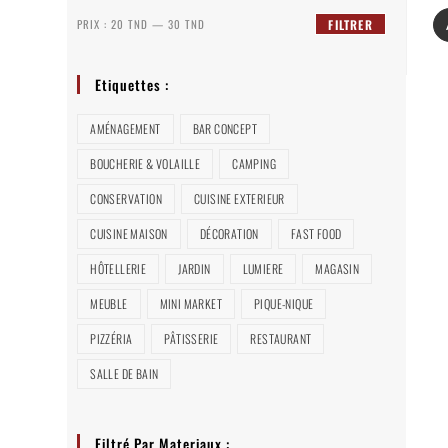
PRIX :
20 TND
—
30 TND
FILTRER
Etiquettes :
AMÉNAGEMENT
BAR CONCEPT
BOUCHERIE & VOLAILLE
CAMPING
CONSERVATION
CUISINE EXTERIEUR
CUISINE MAISON
DÉCORATION
FAST FOOD
HÔTELLERIE
JARDIN
LUMIERE
MAGASIN
MEUBLE
MINI MARKET
PIQUE-NIQUE
PIZZÉRIA
PÂTISSERIE
RESTAURANT
SALLE DE BAIN
Filtré Par Materiaux :