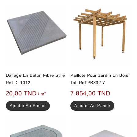
Dallage En Béton Fibré Strié
Paillote Pour Jardin En Bois
Réf DL1012
Tali Ref PB332.7
20,00
TND
7.854,00
TND
/ m²
Ajouter Au Panier
Ajouter Au Panier