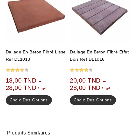
Dallage En Béton Fibré Lisse
Dallage En Béton Fibré Effet
Réf DL1013
Bois Réf DL1016
Note
Note
18,00
TND
20,00
TND
–
–
4.00
4.00
28,00
TND
28,00
TND
/ m²
/ m²
sur 5
sur 5
Choix Des Options
Choix Des Options
Produits Similaires