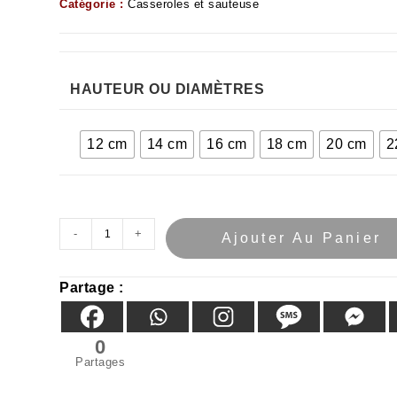
Catégorie :
Casseroles et sauteuse
HAUTEUR OU DIAMÈTRES
12 cm
14 cm
16 cm
18 cm
20 cm
2
-
+
Ajouter Au Panier
Partage :
0
Partages