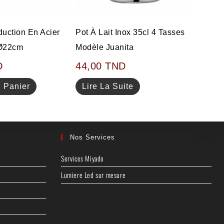
duction En Acier
Pot À Lait Inox 35cl 4 Tasses
 Ø22cm
Modèle Juanita
D
44,00
TND
u Panier
Lire La Suite
Nos Services
Services Miyado
Lumiere Led sur mesure