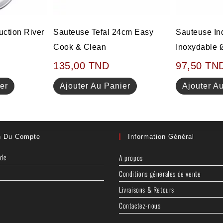
uction River
Sauteuse Tefal 24cm Easy
Sauteuse In
Cook & Clean
Inoxydable
135,00
TND
97,50
TN
er
Ajouter Au Panier
Ajouter A
n Du Compte
Information Général
nde
A propos
Conditions générales de vente
Livraisons & Retours
Contactez-nous