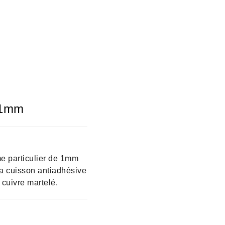
r 1mm
me particulier de 1mm
 la cuisson antiadhésive
 cuivre martelé.