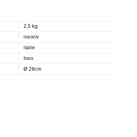
2,5 kg
inoxriv
italie
Inox
Ø 26cm