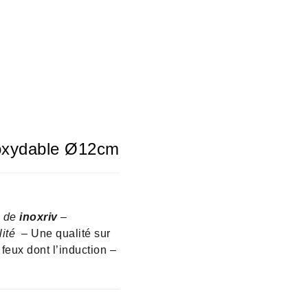
noxydable Ø12cm
e de
inoxriv
–
lité
– Une qualité sur
feux dont l’induction –