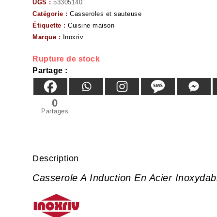
UGS :
53305140
Catégorie :
Casseroles et sauteuse
Étiquette :
Cuisine maison
Marque :
Inoxriv
Rupture de stock
Partage :
0
Partages
Description
Casserole A Induction En Acier Inoxyd