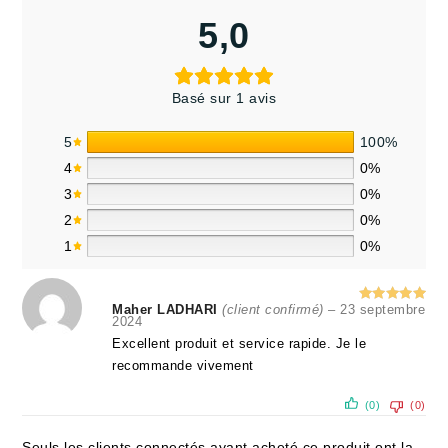
5,0
Basé sur 1 avis
5
100%
4
0%
3
0%
2
0%
1
0%
Maher LADHARI
(client confirmé)
–
23 septembre
Note
5
2024
sur 5
Excellent produit et service rapide. Je le
recommande vivement
(0)
(0)
Seuls les clients connectés ayant acheté ce produit ont la