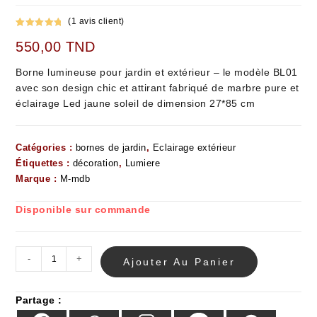
(
1
avis client)
Noté
1
5.00
550,00
TND
sur 5
basé sur
Borne lumineuse pour jardin et extérieur – le modèle BL01
notation
avec son design chic et attirant fabriqué de marbre pure et
client
éclairage Led jaune soleil de dimension 27*85 cm
Catégories :
bornes de jardin
,
Eclairage extérieur
Étiquettes :
décoration
,
Lumiere
Marque :
M-mdb
Disponible sur commande
-
+
Ajouter Au Panier
Partage :