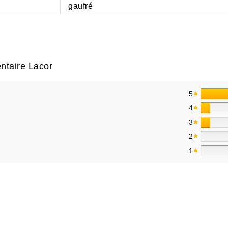
gaufré
ntaire Lacor
5
4
3
2
1