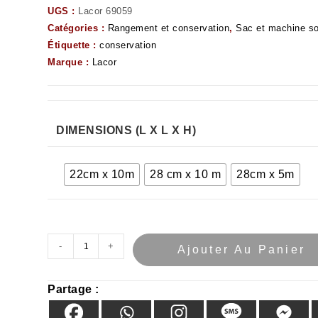
UGS :
Lacor 69059
Catégories :
Rangement et conservation
,
Sac et machine so
Étiquette :
conservation
Marque :
Lacor
DIMENSIONS (L X L X H)
22cm x 10m
28 cm x 10 m
28cm x 5m
-
+
Ajouter Au Panier
Partage :