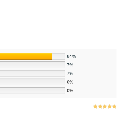
84%
7%
7%
0%
0%
Note
5
sur
5