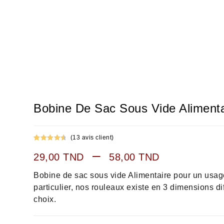
Bobine De Sac Sous Vide Alimenta
(
13
avis client)
Noté
13
4.77
–
29,00
TND
58,00
TND
sur 5
basé sur
Bobine de sac sous vide Alimentaire pour un usag
notations
client
particulier, nos rouleaux existe en 3 dimensions dif
choix.