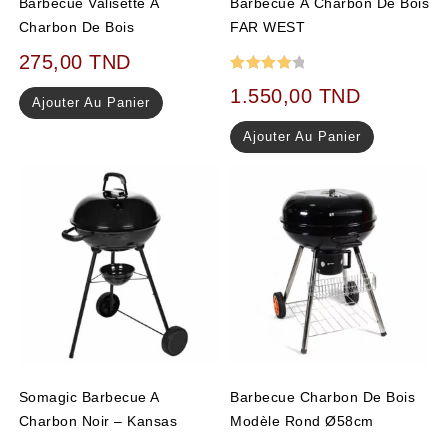
Barbecue Valisette À
Barbecue À Charbon De Bois
Charbon De Bois
FAR WEST
275,00
TND
Note
1.550,00
TND
Ajouter Au Panier
4.00
sur 5
Ajouter Au Panier
Somagic Barbecue A
Barbecue Charbon De Bois
Charbon Noir – Kansas
Modèle Rond Ø58cm