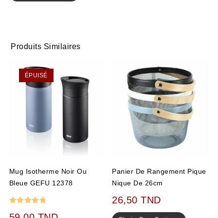
Produits Similaires
ÉPUISÉ
Mug Isotherme Noir Ou
Panier De Rangement Pique
Bleue GEFU 12378
Nique De 26cm
26,50
TND
Note
5.00
59,00
TND