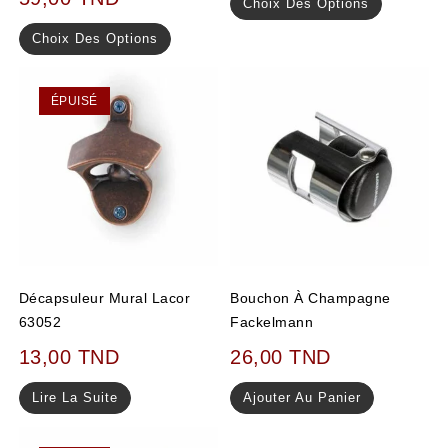
Choix Des Options
sur 5
Choix Des Options
ÉPUISÉ
Décapsuleur Mural Lacor
Bouchon À Champagne
63052
Fackelmann
13,00
TND
26,00
TND
Lire La Suite
Ajouter Au Panier