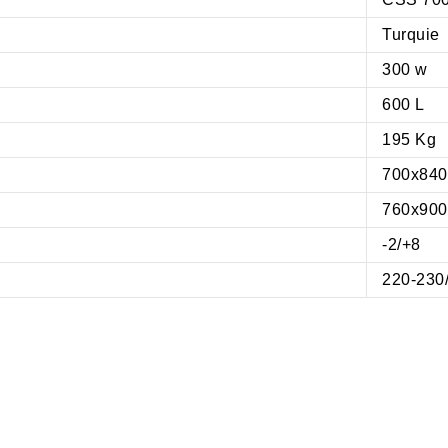
Turquie
300 w
600 L
195 Kg
700x84
760x90
-2/+8
220-230