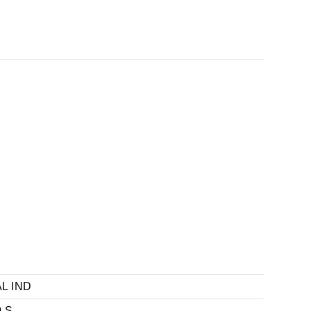
L IND
 S