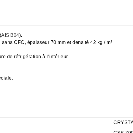
(
AISI304
).
on sans CFC, épaisseur 70 mm et densité 42 kg / m³
re de réfrigération à l’intérieur
ciale.
CRYSTA
CSS 700