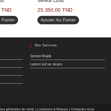
60L
Service 1200L
0
TND
25.350,00
TND
u Panier
Ajouter Au Panier
Nos Services
Services Miyado
Lumiere Led sur mesure
ions générales de vente
Livraisons & Retours
Contactez-nous