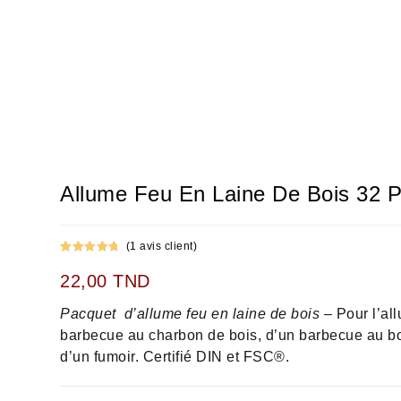
Allume Feu En Laine De Bois 32 
(
1
avis client)
Noté
1
5.00
22,00
TND
sur 5
basé sur
Pacquet d’allume feu en laine de bois –
Pour l’al
notation
client
barbecue au charbon de bois, d’un barbecue au bo
d’un fumoir. Certifié DIN et FSC®.