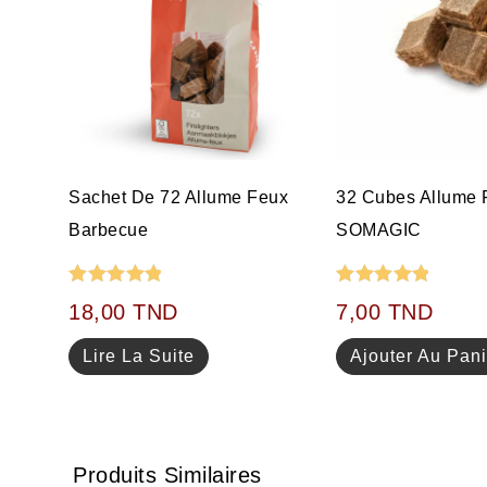
Sachet De 72 Allume Feux
32 Cubes Allume 
Barbecue
SOMAGIC
Note
5.00
Note
5.00
18,00
TND
7,00
TND
sur 5
sur 5
Lire La Suite
Ajouter Au Pani
Produits Similaires