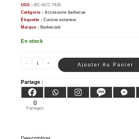
UGS :
BC-ACC-7426
Catégorie :
Accessoire barbecue
Étiquette :
Cuisine exterieur
Marque :
Barbecook
En stock
-
+
Ajouter Au Panier
Partage :
0
Partages
Description